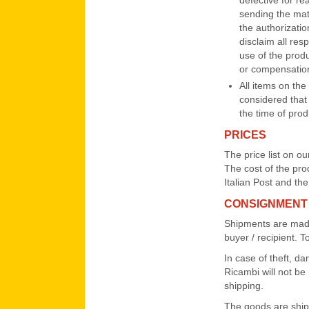
defective for re
sending the mate
the authorizati
disclaim all res
use of the prod
or compensatio
All items on the
considered that
the time of prod
PRICES
The price list on o
The cost of the pro
Italian Post and th
CONSIGNMENT
Shipments are made 
buyer / recipient. 
In case of theft, d
Ricambi will not be
shipping.
The goods are ship