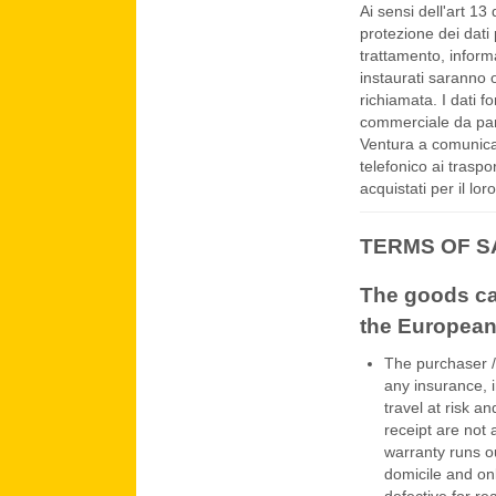
Ai sensi dell'art 13
protezione dei dati p
trattamento, informa
instaurati saranno 
richiamata. I dati fo
commerciale da part
Ventura a comunicare
telefonico ai traspor
acquistati per il lor
TERMS OF S
The goods ca
the European
The purchaser /
any insurance, 
travel at risk a
receipt are not
warranty runs o
domicile and on