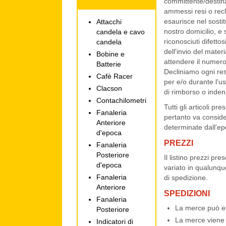
committente/destina
ammessi resi o recl
esaurisce nel sostit
Attacchi
nostro domicilio, e
candela e cavo
riconosciuti difett
candela
dell'invio del mater
Bobine e
attendere il numero 
Batterie
Decliniamo ogni res
Cafè Racer
per e/o durante l'us
Clacson
di rimborso o inden
Contachilometri
Tutti gli articoli pr
Fanaleria
pertanto va consider
Anteriore
determinate dall'ep
d'epoca
PREZZI
Fanaleria
Posteriore
Il listino prezzi p
d'epoca
variato in qualunq
Fanaleria
di spedizione.
Anteriore
SPEDIZIONI
Fanaleria
La merce può es
Posteriore
La merce viene 
Indicatori di