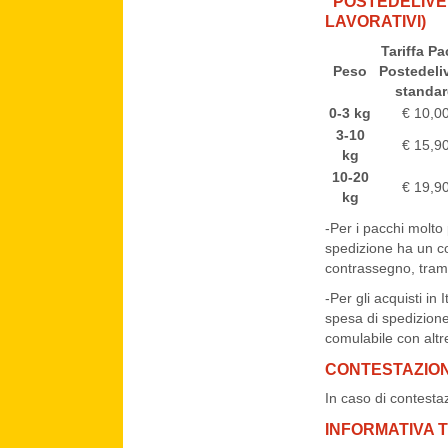
“POSTEDELIVER
LAVORATIVI)
Tariffa P
Peso
Postedeli
standa
0-3 kg
€ 10,0
3-10
€ 15,9
kg
10-20
€ 19,9
kg
-Per i pacchi molto
spedizione ha un cos
contrassegno, tram
-Per gli acquisti in
spesa di spedizione
comulabile con altr
CONTESTAZION
In caso di contesta
INFORMATIVA 