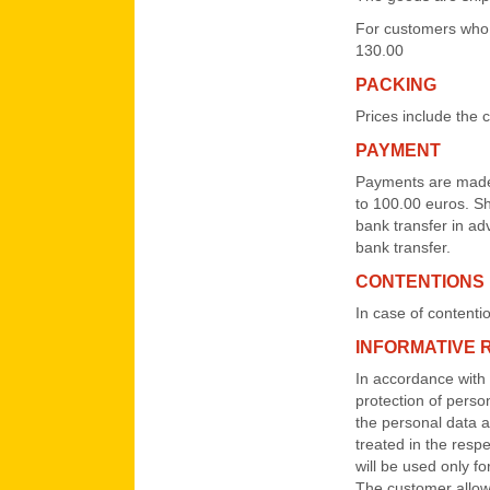
For customers who 
130.00
PACKING
Prices include the 
PAYMENT
Payments are made i
to 100.00 euros. S
bank transfer in ad
bank transfer.
CONTENTIONS
In case of contenti
INFORMATIVE 
In accordance with 
protection of person
the personal data ac
treated in the resp
will be used only f
The customer allow