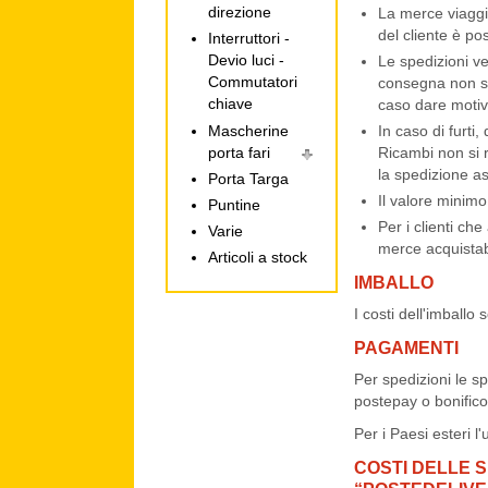
direzione
La merce viaggia
del cliente è po
Interruttori -
Devio luci -
Le spedizioni ve
Commutatori
consegna non so
chiave
caso dare motiv
Mascherine
In caso di furti,
porta fari
Ricambi non si r
la spedizione as
Porta Targa
Il valore minimo
Puntine
Per i clienti che
Varie
merce acquistab
Articoli a stock
IMBALLO
I costi dell'imballo 
PAGAMENTI
Per spedizioni le sp
postepay o bonifico
Per i Paesi esteri l
COSTI DELLE S