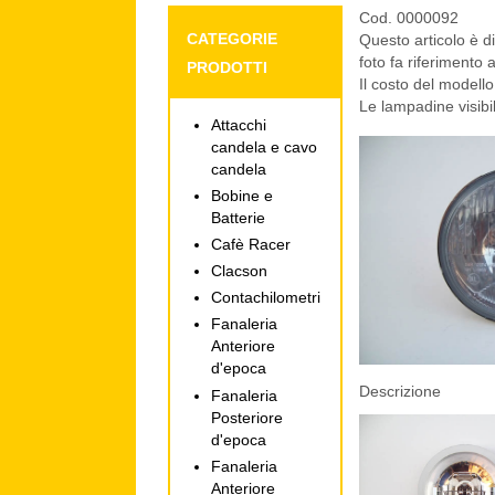
Cod. 0000092
CATEGORIE
Questo articolo è di
foto fa riferimento 
PRODOTTI
Il costo del modello
Le lampadine visibil
Attacchi
candela e cavo
candela
Bobine e
Batterie
Cafè Racer
Clacson
Contachilometri
Fanaleria
Anteriore
d'epoca
Descrizione
Fanaleria
Posteriore
d'epoca
Fanaleria
Anteriore