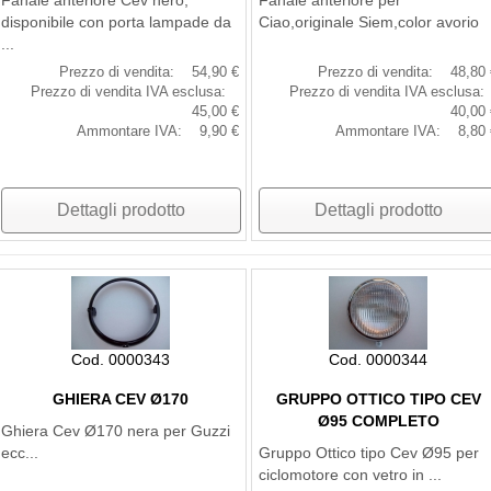
Fanale anteriore Cev nero,
Fanale anteriore per
disponibile con porta lampade da
Ciao,originale Siem,color avorio
...
Prezzo di vendita:
54,90 €
Prezzo di vendita:
48,80 
Prezzo di vendita IVA esclusa:
Prezzo di vendita IVA esclusa:
45,00 €
40,00 
Ammontare IVA:
9,90 €
Ammontare IVA:
8,80 
Dettagli prodotto
Dettagli prodotto
Cod. 0000343
Cod. 0000344
GHIERA CEV Ø170
GRUPPO OTTICO TIPO CEV
Ø95 COMPLETO
Ghiera Cev Ø170 nera per Guzzi
ecc...
Gruppo Ottico tipo Cev Ø95 per
ciclomotore con vetro in ...