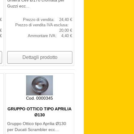
Ghiera Cev Ø170 cromata per
Guzzi ecc...
€
Prezzo di vendita:
24,40 €
Prezzo di vendita IVA esclusa:
€
20,00 €
€
Ammontare IVA:
4,40 €
Dettagli prodotto
Cod. 0000345
GRUPPO OTTICO TIPO APRILIA
Ø130
Gruppo Ottico tipo Aprilia Ø130
per Ducati Scrambler ecc...