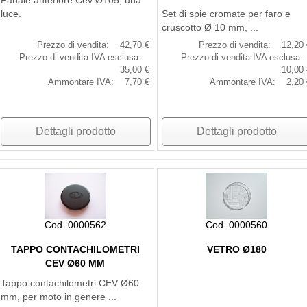
Fanale anteriore Cev Ø105, una
luce.
Set di spie cromate per faro e
cruscotto Ø 10 mm, ...
Prezzo di vendita:
42,70 €
Prezzo di vendita:
12,20 
Prezzo di vendita IVA esclusa:
Prezzo di vendita IVA esclusa:
35,00 €
10,00 
Ammontare IVA:
7,70 €
Ammontare IVA:
2,20 
Dettagli prodotto
Dettagli prodotto
Cod. 0000562
Cod. 0000560
TAPPO CONTACHILOMETRI
VETRO Ø180
CEV Ø60 MM
Tappo contachilometri CEV Ø60
mm, per moto in genere ...